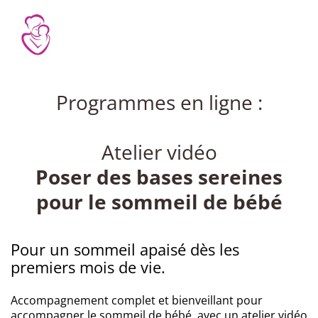
t
Programmes en ligne :
s
a
Atelier vidéo
s
Poser des bases sereines
pour le sommeil de bébé
t
c
u
Pour un sommeil apaisé dès les
i
premiers mois de vie.
t
Accompagnement complet et bienveillant pour
E
accompagner le sommeil de bébé, avec un atelier vidéo